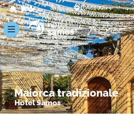
Accedi
Maiorca tradizionale
Hotel Samos