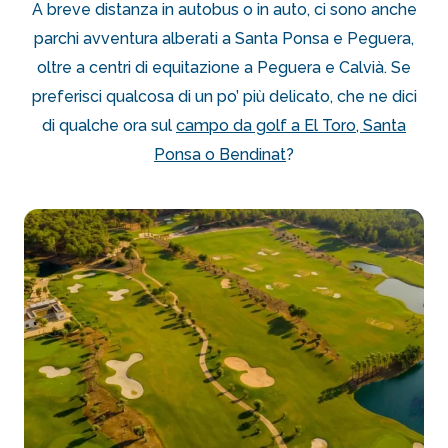
A breve distanza in autobus o in auto, ci sono anche
parchi avventura alberati a Santa Ponsa e Peguera,
oltre a centri di equitazione a Peguera e Calvià. Se
preferisci qualcosa di un po’ più delicato, che ne dici
di qualche ora sul
campo da golf a El Toro, Santa
Ponsa o Bendinat
?