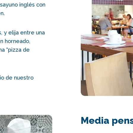
esayuno inglés con
n.
, y elija entre una
én horneado,
na “pizza de
io de nuestro
Media pens