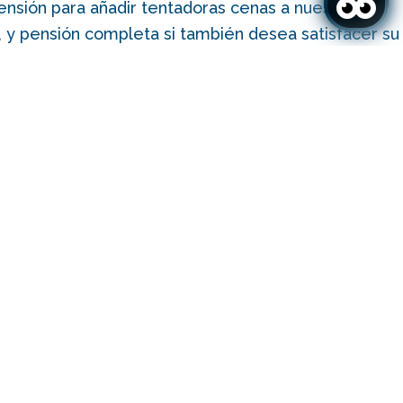
nsión para añadir tentadoras cenas a nuestros
 y pensión completa si también desea satisfacer su
ioso almuerzo.
ocales e internacionales diseñados para todos los
ariedad de opciones frías y calientes recién
de cocina en vivo y gastronomía de una parte
 cada noche.
S ESTÁN INCLUIDAS EN EL RÉGIMEN DE TODO INCLUIDO
DEL HOTEL SAMOS