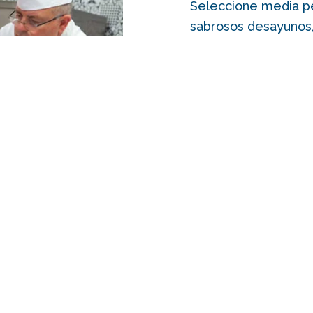
Seleccione media pe
sabrosos desayunos,
apetito con un delic
Elija entre platos l
paladares, con una v
preparadas, además 
diferente del mundo
DESCUBRA QUÉ BEBIDA