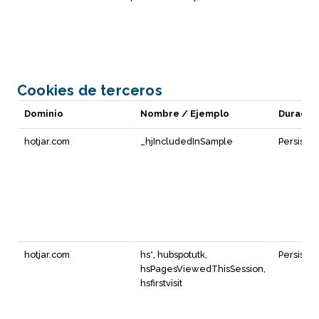
Cookies de terceros
Dominio
Nombre / Ejemplo
Duració
hotjar.com
_hjIncludedInSample
Persiste
hotjar.com
hs*, hubspotutk,
Persiste
hsPagesViewedThisSession,
hsfirstvisit