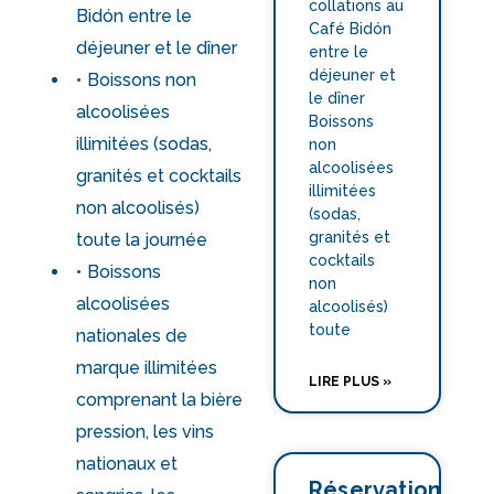
collations au
Bidón entre le
Café Bidón
déjeuner et le dîner
entre le
déjeuner et
Boissons non
le dîner
alcoolisées
Boissons
illimitées (sodas,
non
alcoolisées
granités et cocktails
illimitées
non alcoolisés)
(sodas,
granités et
toute la journée
cocktails
Boissons
non
alcoolisées
alcoolisés)
toute
nationales de
marque illimitées
LIRE PLUS »
comprenant la bière
pression, les vins
nationaux et
Réservations