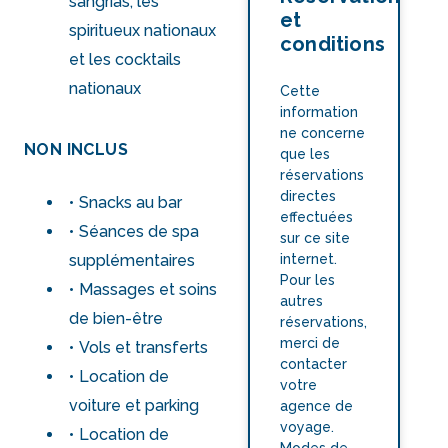
sangrias, les
et
spiritueux nationaux
conditions
et les cocktails
nationaux
Cette
information
ne concerne
NON INCLUS
que les
réservations
directes
Snacks au bar
effectuées
Séances de spa
sur ce site
internet.
supplémentaires
Pour les
Massages et soins
autres
de bien-être
réservations,
merci de
Vols et transferts
contacter
Location de
votre
voiture et parking
agence de
voyage.
Location de