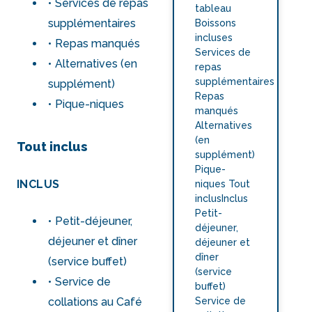
Services de repas
tableau
supplémentaires
Boissons
incluses
Repas manqués
Services de
Alternatives (en
repas
supplémentaires
supplément)
Repas
Pique-niques
manqués
Alternatives
(en
Tout inclus
supplément)
Pique-
INCLUS
niques Tout
inclusInclus
Petit-
Petit-déjeuner,
déjeuner,
déjeuner et dîner
déjeuner et
dîner
(service buffet)
(service
Service de
buffet)
Service de
collations au Café