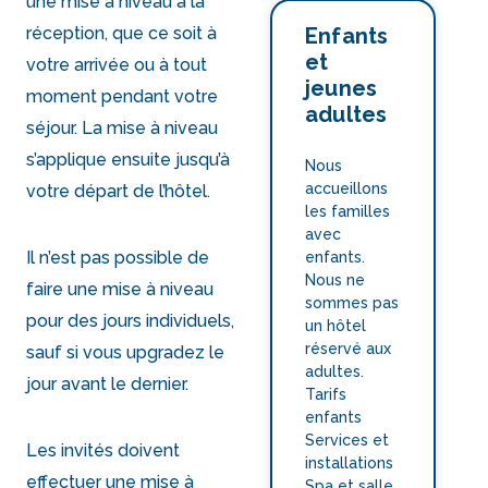
une mise à niveau à la
Enfants
réception, que ce soit à
et
votre arrivée ou à tout
jeunes
moment pendant votre
adultes
séjour. La mise à niveau
s’applique ensuite jusqu’à
Nous
accueillons
votre départ de l’hôtel.
les familles
avec
Il n’est pas possible de
enfants.
Nous ne
faire une mise à niveau
sommes pas
pour des jours individuels,
un hôtel
réservé aux
sauf si vous upgradez le
adultes.
jour avant le dernier.
Tarifs
enfants
Services et
Les invités doivent
installations
effectuer une mise à
Spa et salle