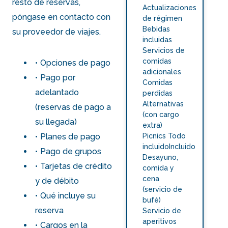
resto de reservas,
Actualizaciones
póngase en contacto con
de régimen
Bebidas
su proveedor de viajes.
incluidas
Servicios de
comidas
Opciones de pago
adicionales
Pago por
Comidas
adelantado
perdidas
Alternativas
(reservas de pago a
(con cargo
su llegada)
extra)
Planes de pago
Picnics Todo
incluidoIncluido
Pago de grupos
Desayuno,
Tarjetas de crédito
comida y
cena
y de débito
(servicio de
Qué incluye su
bufé)
reserva
Servicio de
aperitivos
Cargos en la