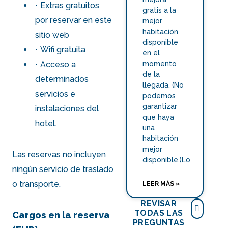
Extras gratuitos
gratis a la
por reservar en este
mejor
habitación
sitio web
disponible
Wifi gratuita
en el
momento
Acceso a
de la
determinados
llegada. (No
servicios e
podemos
garantizar
instalaciones del
que haya
hotel.
una
habitación
mejor
Las reservas no incluyen
disponible.)Lo
ningún servicio de traslado
o transporte.
LEER MÁS »
REVISAR
TODAS LAS
Cargos en la reserva
PREGUNTAS