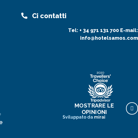
Ci contatti
Tel:
+ 34 971 131 700
E-mail:
info@hotelsamos.com
MOSTRARE LE
OPINIONI
e
Sviluppato da
mirai
e