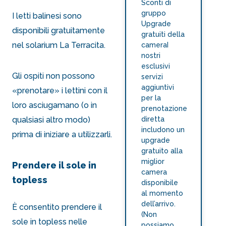
Sconti di
gruppo
I letti balinesi sono
Upgrade
disponibili gratuitamente
gratuiti della
nel
solarium La Terracita
.
cameraI
nostri
esclusivi
Gli ospiti non possono
servizi
aggiuntivi
«prenotare» i lettini con il
per la
loro asciugamano (o in
prenotazione
diretta
qualsiasi altro modo)
includono un
prima di iniziare a utilizzarli.
upgrade
gratuito alla
miglior
Prendere il sole in
camera
topless
disponibile
al momento
dell’arrivo.
È consentito prendere il
(Non
sole in topless nelle
possiamo