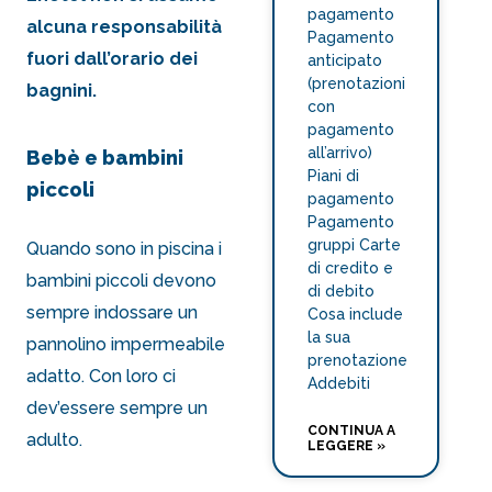
pagamento
alcuna responsabilità
Pagamento
fuori dall’orario dei
anticipato
(prenotazioni
bagnini.
con
pagamento
all’arrivo)
Bebè e bambini
Piani di
piccoli
pagamento
Pagamento
gruppi Carte
Quando sono in piscina i
di credito e
bambini piccoli devono
di debito
sempre indossare un
Cosa include
la sua
pannolino impermeabile
prenotazione
adatto. Con loro ci
Addebiti
dev’essere sempre un
CONTINUA A
adulto.
LEGGERE »