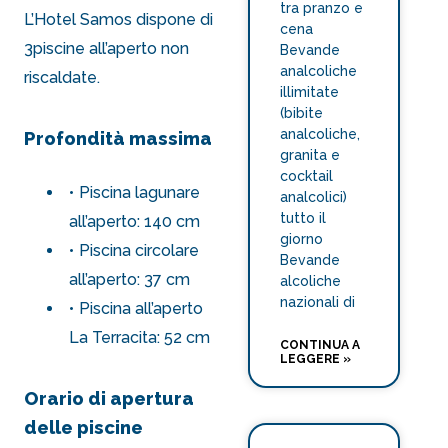
tra pranzo e
L’Hotel Samos dispone di
cena
3
piscine all’aperto non
Bevande
analcoliche
riscaldate
.
illimitate
(bibite
analcoliche,
Profondità massima
granita e
cocktail
Piscina lagunare
analcolici)
tutto il
all’aperto: 140 cm
giorno
Piscina circolare
Bevande
all’aperto: 37 cm
alcoliche
nazionali di
Piscina all’aperto
La Terracita: 52 cm
CONTINUA A
LEGGERE »
Orario di apertura
delle piscine