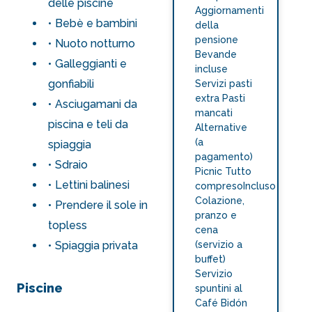
delle piscine
Aggiornamenti
Bebè e bambini
della
pensione
Nuoto notturno
Bevande
Galleggianti e
incluse
gonfiabili
Servizi pasti
extra Pasti
Asciugamani da
mancati
piscina e teli da
Alternative
(a
spiaggia
pagamento)
Sdraio
Picnic Tutto
Lettini balinesi
compresoIncluso
Colazione,
Prendere il sole in
pranzo e
topless
cena
Spiaggia privata
(servizio a
buffet)
Servizio
Piscine
spuntini al
Café Bidón