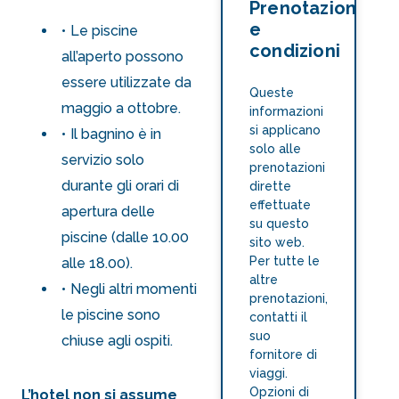
Prenotazioni
e
Le piscine
condizioni
all’aperto possono
essere utilizzate da
Queste
maggio a ottobre.
informazioni
si applicano
Il bagnino è in
solo alle
servizio solo
prenotazioni
durante gli orari di
dirette
effettuate
apertura delle
su questo
piscine (dalle 10.00
sito web.
Per tutte le
alle 18.00).
altre
Negli altri momenti
prenotazioni,
le piscine sono
contatti il
suo
chiuse agli ospiti.
fornitore di
viaggi.
Opzioni di
L’hotel non si assume