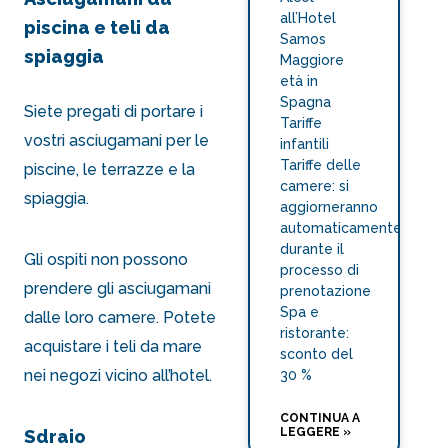
all’Hotel
piscina e teli da
Samos
spiaggia
Maggiore
età in
Spagna
Siete pregati di portare i
Tariffe
vostri asciugamani per le
infantili
Tariffe delle
piscine, le terrazze e la
camere: si
spiaggia.
aggiorneranno
automaticamente
durante il
Gli ospiti non possono
processo di
prendere gli asciugamani
prenotazione
Spa e
dalle loro camere. Potete
ristorante:
acquistare i teli da mare
sconto del
nei negozi vicino all’hotel.
30 %
CONTINUA A
LEGGERE »
Sdraio