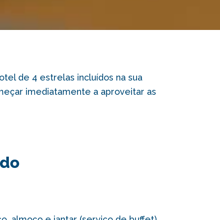
el de 4 estrelas incluídos na sua
meçar imediatamente a aproveitar as
ído
 almoço e jantar (serviço de buffet)