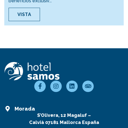
benefícios exclusiv...
VISTA
Morada
S’Olivera, 12 Magaluf –
Calvià 07181 Mallorca España