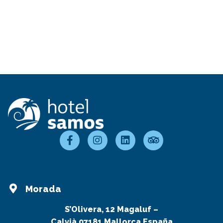
Morada
S’Olivera, 12 Magaluf –
Calvià 07181 Mallorca España