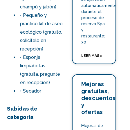
automáticamente
champú y jabón)
durante el
Pequeño y
proceso de
práctico kit de aseo
reserva Spa
y
ecológico (gratuito,
restaurante:
solicítelo en
30
recepción)
LEER MÁS »
Esponja
limpiabotas
(gratuita, pregunte
en recepción)
Mejoras
gratuitas,
Secador
descuentos
y
Subidas de
ofertas
categoría
Mejoras de