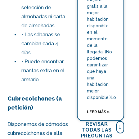
gratis a la
selección de
mejor
almohadas ni carta
habitación
de almohadas.
disponible
en el
Las sábanas se
momento
cambian cada 4
de la
llegada. (No
días.
podemos
Puede encontrar
garantizar
mantas extra en el
que haya
una
armario.
habitación
mejor
disponible.)Lo
Cubrecolchones (a
petición)
LEER MÁS »
REVISAR
Disponemos de cómodos
TODAS LAS
cubrecolchones de alta
PREGUNTAS