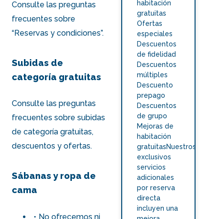
habitación
Consulte las preguntas
gratuitas
frecuentes sobre
Ofertas
“Reservas y condiciones”
.
especiales
Descuentos
de fidelidad
Subidas de
Descuentos
múltiples
categoría gratuitas
Descuento
prepago
Consulte las preguntas
Descuentos
de grupo
frecuentes sobre subidas
Mejoras de
de categoría gratuitas,
habitación
descuentos y ofertas
.
gratuitasNuestros
exclusivos
servicios
Sábanas y ropa de
adicionales
por reserva
cama
directa
incluyen una
No ofrecemos ni
mejora