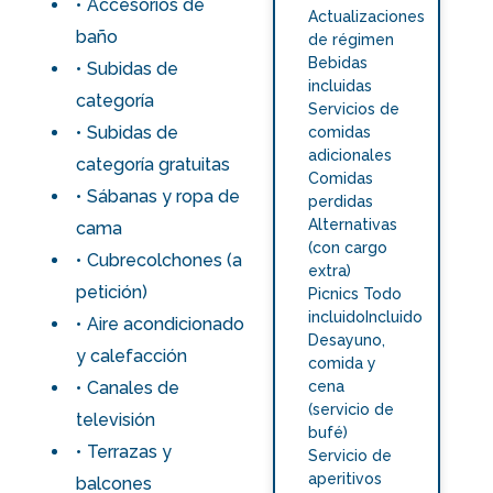
Accesorios de
Actualizaciones
baño
de régimen
Bebidas
Subidas de
incluidas
categoría
Servicios de
Subidas de
comidas
adicionales
categoría gratuitas
Comidas
Sábanas y ropa de
perdidas
Alternativas
cama
(con cargo
Cubrecolchones (a
extra)
petición)
Picnics Todo
incluidoIncluido
Aire acondicionado
Desayuno,
y calefacción
comida y
Canales de
cena
(servicio de
televisión
bufé)
Terrazas y
Servicio de
aperitivos
balcones