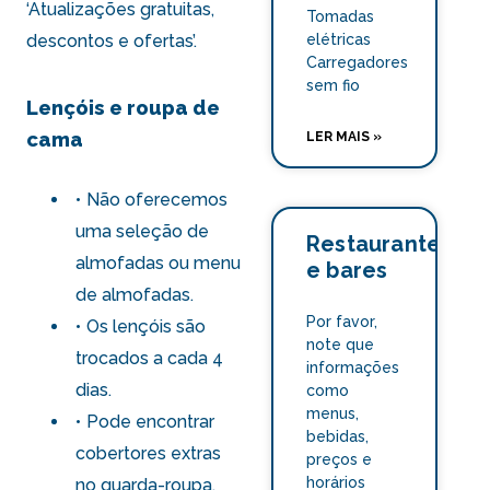
‘Atualizações gratuitas,
Tomadas
elétricas
descontos e ofertas’
.
Carregadores
sem fio
Lençóis e roupa de
cama
LER MAIS »
Não oferecemos
uma seleção de
Restaurante
almofadas ou menu
e bares
de almofadas.
Por favor,
Os lençóis são
note que
trocados a cada 4
informações
dias.
como
menus,
Pode encontrar
bebidas,
cobertores extras
preços e
horários
no guarda-roupa.