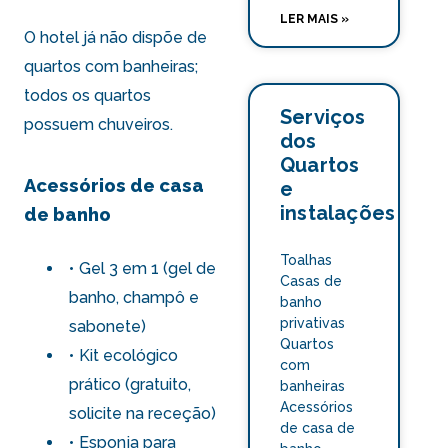
LER MAIS »
O hotel já não dispõe de
quartos com banheiras;
todos os quartos
Serviços
possuem chuveiros.
dos
Quartos
Acessórios de casa
e
instalações
de banho
Toalhas
Gel 3 em 1 (gel de
Casas de
banho, champô e
banho
privativas
sabonete)
Quartos
Kit ecológico
com
prático (gratuito,
banheiras
Acessórios
solicite na receção)
de casa de
Esponja para