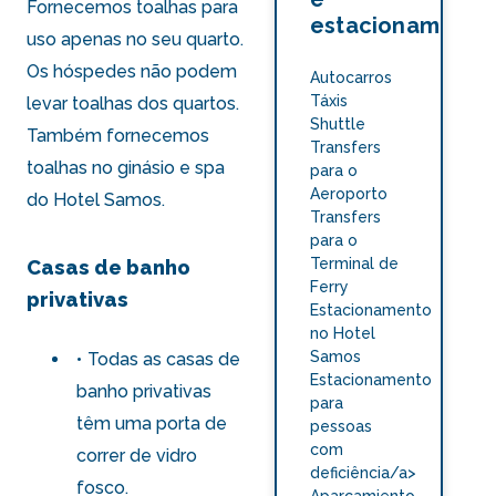
Fornecemos toalhas para
estacionamento
uso apenas no seu quarto.
Os hóspedes não podem
Autocarros
Táxis
levar toalhas dos quartos.
Shuttle
Também fornecemos
Transfers
toalhas no
ginásio e spa
para o
Aeroporto
do Hotel Samos
.
Transfers
para o
Terminal de
Casas de banho
Ferry
privativas
Estacionamento
no Hotel
Samos
Todas as casas de
Estacionamento
banho privativas
para
têm uma porta de
pessoas
com
correr de vidro
deficiência/a>
fosco.