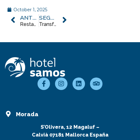
October 1, 2025
ANTERIOR
SEGUINTE
Restaurante e bares
Transfers, transporte e estacionamento
Morada
S’Olivera, 12 Magaluf –
Calvià 07181 Mallorca España