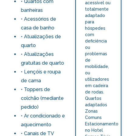
Quartos com
acessível ou
totalmente
banheiras
adaptado
Acessórios de
para
casa de banho
hóspedes
com
Atualizações de
deficiência
quarto
ou
Atualizações
problemas
de
gratuitas de quarto
mobilidade,
Lençóis e roupa
ou
utilizadores
de cama
em cadeira
Toppers de
de rodas.
colchão (mediante
Quartos
adaptados
pedido)
Zonas
Ar condicionado e
Comuns
Estacionamento
aquecimento
no Hotel
Canais de TV