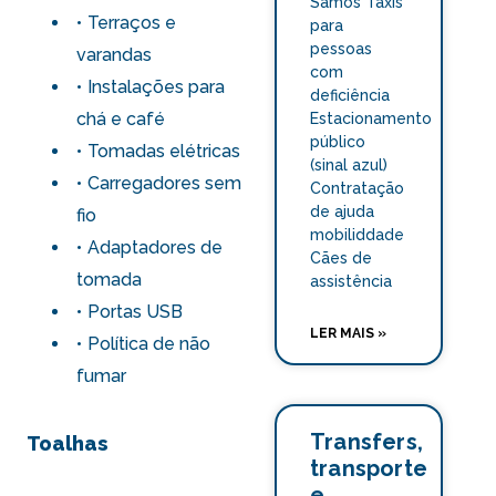
Samos Táxis
Terraços e
para
pessoas
varandas
com
Instalações para
deficiência
chá e café
Estacionamento
público
Tomadas elétricas
(sinal azul)
Carregadores sem
Contratação
de ajuda
fio
mobiliddade
Adaptadores de
Cães de
tomada
assistência
Portas USB
LER MAIS »
Política de não
fumar
Transfers,
Toalhas
transporte
e